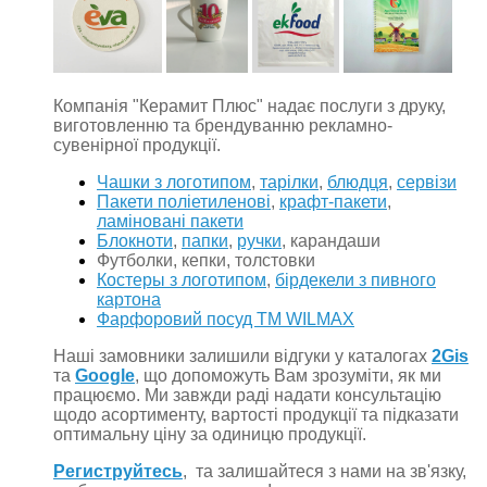
Компанія "Керамит Плюс" надає послуги з друку,
виготовленню та брендуванню рекламно-
сувенірної продукції.
Чашки з логотипом
,
тарілки
,
блюдця
,
сервізи
Пакети поліетиленові
,
крафт-пакети
,
ламіновані пакети
Блокноти
,
папки
,
ручки
, карандаши
Футболки, кепки, толстовки
Костеры з логотипом
,
бірдекели з пивного
картона
Фарфоровий посуд TM WILMAX
Наші замовники залишили відгуки у каталогах
2Gis
та
Google
, що допоможуть Вам зрозуміти, як ми
працюємо. Ми завжди раді надати консультацію
щодо асортименту, вартості продукції та підказати
оптимальну ціну за одиницю продукції.
Региструйтесь
, та залишайтеся з нами на зв'язку,