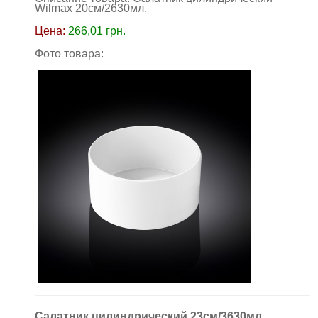
Wilmax 20см/2630мл
.
Цена:
266,01
грн.
Фото товара:
Салатник цилиндрический 23см/3630мл