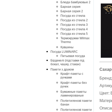
Блюда бамбуковые 2
Барная серия
Барная серия 2
Посуда из стекла
Посуда из стекла 2
Посуда из стекла 3
Посуда из стекла 4
Посуда из стекла 5
Термокружки Wilmax
Thermo
Кувшины
Посуда LUMINARC
Питьевая посуда
Бірдекелі (підставки під
бокал, чашку, стакан)
Сахар
Пакети з друком
Крафт-пакеты с
ручками
Бренд
Крафт-пакеты без
Артик
ручек
Бумажные пакеты
Цвет:
ламинированые
Матер
Поліетиленові пакети
банан
Описа
Поліетиленові пакети