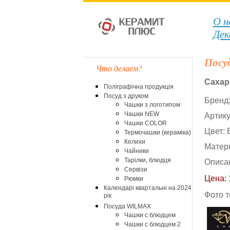
О н
Дек
Посу
Что делаем?
Сахар
Поліграфічна продукція
Посуд з друком
Бренд
Чашки з логотипом
Чашки NEW
Артик
Чашки COLOR
Цвет:
Термочашки (кераміка)
Келихи
Матер
Чайники
Тарілки, блюдця
Описа
Сервізи
Цена:
Рюмки
Календарі квартальні на 2024
Фото 
рік
Посуда WILMAX
Чашки с блюдцем
Чашки с блюдцем 2