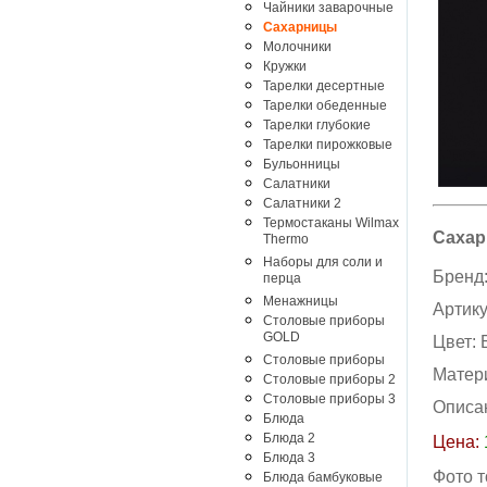
Чайники заварочные
Сахарницы
Молочники
Кружки
Тарелки десертные
Тарелки обеденные
Тарелки глубокие
Тарелки пирожковые
Бульонницы
Салатники
Салатники 2
Термостаканы Wilmax
Сахар
Thermo
Наборы для соли и
Бренд
перца
Менажницы
Артик
Столовые приборы
GOLD
Цвет:
Столовые приборы
Матер
Столовые приборы 2
Столовые приборы 3
Описа
Блюда
Блюда 2
Цена:
Блюда 3
Фото 
Блюда бамбуковые