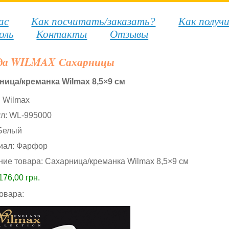
ас
Как посчитать/заказать?
Как получ
оль
Контакты
Отзывы
да WILMAX Сахарницы
ница/креманка Wilmax 8,5×9 см
:
Wilmax
ул:
WL-995000
Белый
иал:
Фарфор
ние товара:
Сахарница/креманка Wilmax 8,5×9 см
176,00
грн.
товара: