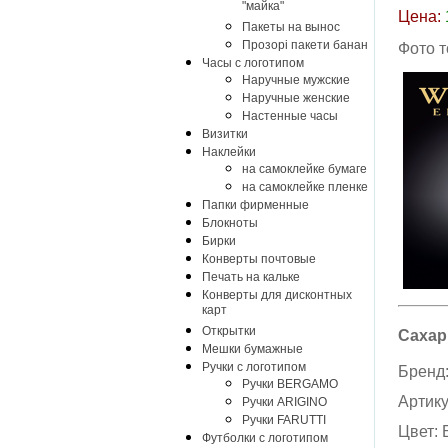
"майка"
Цена:
Пакеты на вынос
Прозорі пакети банан
Фото 
Часы с логотипом
Наручные мужские
Наручные женские
Настенные часы
Визитки
Наклейки
на самоклейке бумаге
на самоклейке пленке
Папки фирменные
Блокноты
Бирки
Конверты почтовые
Печать на кальке
Конверты для дисконтных
карт
Открытки
Сахар
Мешки бумажные
Ручки с логотипом
Бренд
Ручки BERGAMO
Артик
Ручки ARIGINO
Ручки FARUTTI
Цвет:
Футболки с логотипом