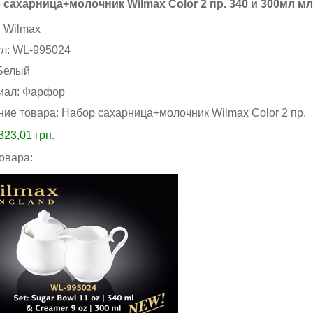
 сахарница+молочник Wilmax Color 2 пр. 340 и 300мл мл
:
Wilmax
ул:
WL-995024
Белый
иал:
Фарфор
ние товара:
Набор сахарница+молочник Wilmax Color 2 пр.
323,01
грн.
товара: