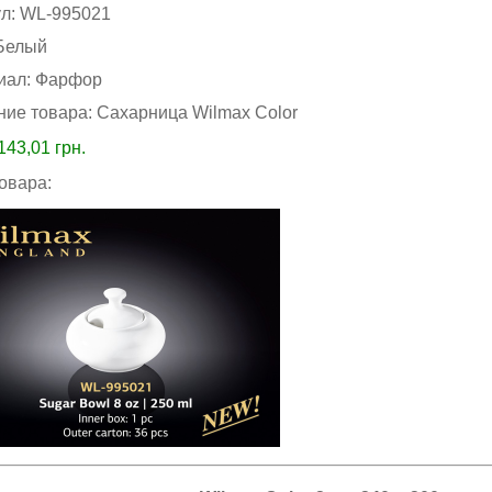
ул:
WL-995021
Белый
иал:
Фарфор
ние товара:
Сахарница Wilmax Color
143,01
грн.
товара: