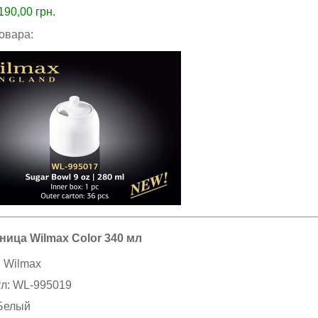
190,00
грн.
товара:
ница Wilmax Color 340 мл
:
Wilmax
ул:
WL-995019
Белый