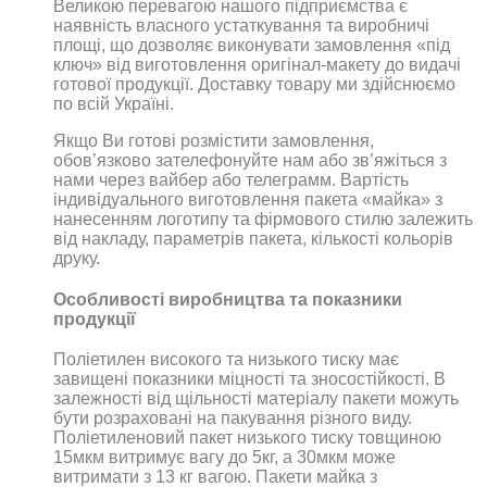
Великою перевагою нашого підприємства є
наявність власного устаткування та виробничі
площі, що дозволяє виконувати замовлення «під
ключ» від виготовлення оригінал-макету до видачі
готової продукції. Доставку товару ми здійснюємо
по всій Україні.
Якщо Ви готові розмістити замовлення,
обов’язково зателефонуйте нам або зв’яжіться з
нами через вайбер або телеграмм. Вартість
індивідуального виготовлення пакета «майка» з
нанесенням логотипу та фірмового стилю залежить
від накладу, параметрів пакета, кількості кольорів
друку.
Особливості виробництва та показники
продукції
Поліетилен високого та низького тиску має
завищені показники міцності та зносостійкості. В
залежності від щільності матеріалу пакети можуть
бути розраховані на пакування різного виду.
Поліетиленовий пакет низького тиску товщиною
15мкм витримує вагу до 5кг, а 30мкм може
витримати з 13 кг вагою. Пакети майка з