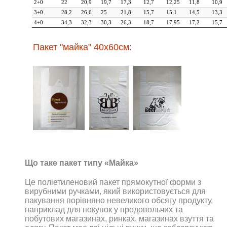
2+0
22
20,9
19,7
17,3
12,7
12,25
11,8
10,9
3+0
28,2
26,6
25
21,8
15,7
15,1
14,5
13,3
4+0
34,3
32,3
30,3
26,3
18,7
17,95
17,2
15,7
Пакет "майка" 40х60см:
Що таке пакет типу «Майка»
Це поліетиленовий пакет прямокутної форми з
вирубними ручками, який використовується для
пакування порівняно невеликого обсягу продукту,
наприклад для покупок у продовольчих та
побутових магазинах, ринках, магазинах взуття та