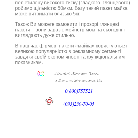
поліетилену високого тиску (гладкого, глянцевого)
робимо щільністю 50мкм. Вагу такий пакет майка
може витримати близько 5кг.
Також Ви можете замовити і прозорі глянцеві
пакети – вони зараз є мейнстрімом на сьогодні і
виглядають дуже стильно.
В наш час фірмові пакети «майка» користуються
великою популярністю в рекламному сегменті
завдяки своїй економічності та функціональним
показникам.
2009-2026 «Керамит Плюс»
г. Днепр, ул. Журналистов, 15а
0(800)757521
(093)230-70-05