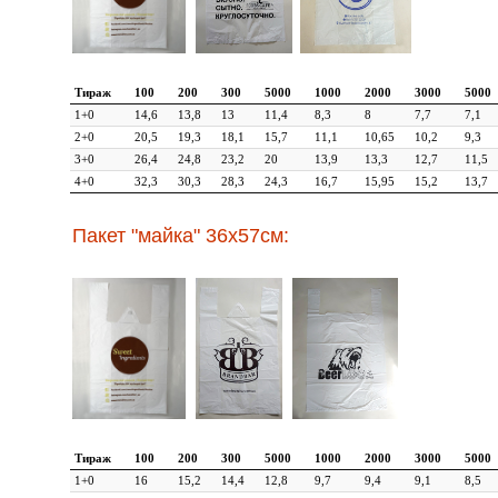
Тираж
100
200
300
5000
1000
2000
3000
5000
1+0
14,6
13,8
13
11,4
8,3
8
7,7
7,1
2+0
20,5
19,3
18,1
15,7
11,1
10,65
10,2
9,3
3+0
26,4
24,8
23,2
20
13,9
13,3
12,7
11,5
4+0
32,3
30,3
28,3
24,3
16,7
15,95
15,2
13,7
Пакет "майка" 36х57см:
Тираж
100
200
300
5000
1000
2000
3000
5000
1+0
16
15,2
14,4
12,8
9,7
9,4
9,1
8,5