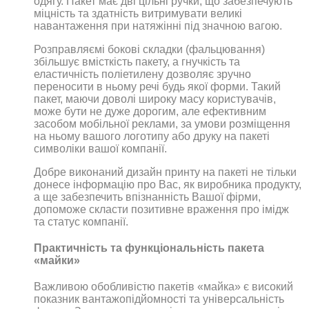
одягу. Пакет має дві цільні ручки, що забезпечують
міцність та здатність витримувати великі
навантаження при натяжінні під значною вагою.
Розправляємі бокові складки (фальцювання)
збільшує вмісткість пакету, а гнучкість та
еластичність поліетилену дозволяє зручно
переносити в ньому речі будь якої форми. Такий
пакет, маючи доволі широку масу користувачів,
може бути не дуже дорогим, але ефективним
засобом мобільної реклами, за умови розміщення
на ньому вашого логотипу або друку на пакеті
символіки вашої компанії.
Добре виконаний дизайн принту на пакеті не тільки
донесе інформацію про Вас, як виробника продукту,
а ще забезпечить впізнанність Вашої фірми,
допоможе скласти позитивне враження про імідж
та статус компанії.
Практичність та функціональність пакета
«майки»
Важливою обобливістю пакетів «майка» є високий
показник вантажопідйомності та універсальність