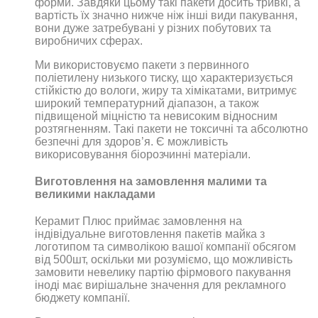
форми. Завдяки цьому такі пакети досить тривкі, а
вартість їх значно нижче ніж інші види пакування,
вони дуже затребувані у різних побутових та
виробничих сферах.
Ми використовуємо пакети з первинного
поліетилену низького тиску, що характеризується
стійкістю до вологи, жиру та хімікатами, витримує
широкий температурний діапазон, а також
підвищеной міцністю та невисоким відносним
розтягненням. Такі пакети не токсичні та абсолютно
безпечні для здоров’я. Є можливість
викорисовування біорозчинні матеріали.
Виготовлення на замовлення малими та
великими накладами
Керамит Плюс приймає замовлення на
індівідуальне виготовлення пакетів майка з
логотипом та символікою вашої компанії обсягом
від 500шт, оскільки ми розуміємо, що можливість
замовити невелику партію фірмового пакування
іноді має вирішальне значення для рекламного
бюджету компанії.